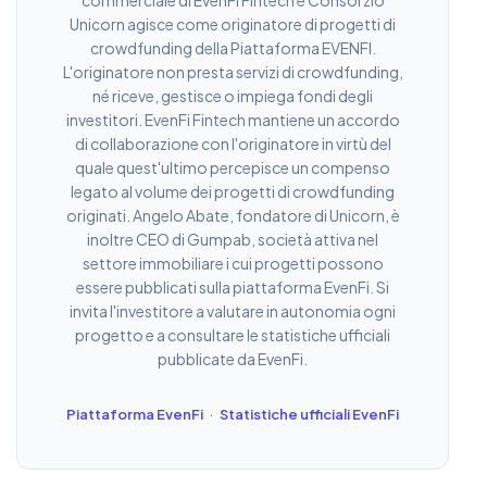
commerciale di EvenFi Fintech e Consorzio
Unicorn agisce come originatore di progetti di
crowdfunding della Piattaforma EVENFI.
L'originatore non presta servizi di crowdfunding,
né riceve, gestisce o impiega fondi degli
investitori. EvenFi Fintech mantiene un accordo
di collaborazione con l'originatore in virtù del
quale quest'ultimo percepisce un compenso
legato al volume dei progetti di crowdfunding
originati. Angelo Abate, fondatore di Unicorn, è
inoltre CEO di Gumpab, società attiva nel
settore immobiliare i cui progetti possono
essere pubblicati sulla piattaforma EvenFi. Si
invita l'investitore a valutare in autonomia ogni
progetto e a consultare le statistiche ufficiali
pubblicate da EvenFi.
Piattaforma EvenFi
Statistiche ufficiali EvenFi
·