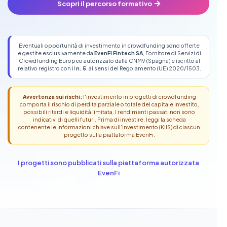
Scopri il percorso formativo
Eventuali opportunità di investimento in crowdfunding sono offerte
e gestite esclusivamente da
EvenFi Fintech SA
, Fornitore di Servizi di
Crowdfunding Europeo autorizzato dalla CNMV (Spagna) e iscritto al
relativo registro con il
n. 5
, ai sensi del Regolamento (UE) 2020/1503.
Avvertenza sui rischi:
l'investimento in progetti di crowdfunding
comporta il rischio di perdita parziale o totale del capitale investito,
possibili ritardi e liquidità limitata. I rendimenti passati non sono
indicativi di quelli futuri. Prima di investire, leggi la scheda
contenente le informazioni chiave sull'investimento (KIIS) di ciascun
progetto sulla piattaforma EvenFi.
I progetti sono pubblicati sulla piattaforma autorizzata
EvenFi