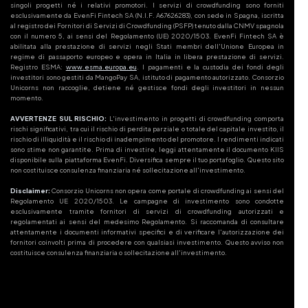
singoli progetti né i relativi promotori. I servizi di crowdfunding sono forniti
esclusivamente da EvenFi Fintech SA (N.I.F. A67626283), con sede in Spagna, iscritta
al registro dei Fornitori di Servizi di Crowdfunding (PSFP) tenuto dalla CNMV spagnola
con il numero 5, ai sensi del Regolamento (UE) 2020/1503. EvenFi Fintech SA è
abilitata alla prestazione di servizi negli Stati membri dell'Unione Europea in
regime di passaporto europeo e opera in Italia in libera prestazione di servizi.
Registro ESMA:
www.esma.europa.eu
. I pagamenti e la custodia dei fondi degli
investitori sono gestiti da MangoPay SA, istituto di pagamento autorizzato. Consorzio
Unicorns non raccoglie, detiene né gestisce fondi degli investitori in nessun
momento.
AVVERTENZE SUL RISCHIO:
L'investimento in progetti di crowdfunding comporta
rischi significativi, tra cui il rischio di perdita parziale o totale del capitale investito, il
rischio di illiquidità e il rischio di inadempimento del promotore. I rendimenti indicati
sono stime non garantite. Prima di investire, leggi attentamente il documento KIIS
disponibile sulla piattaforma EvenFi. Diversifica sempre il tuo portafoglio. Questo sito
non costituisce consulenza finanziaria né sollecitazione all'investimento.
Disclaimer:
Consorzio Unicorns non opera come portale di crowdfunding ai sensi del
Regolamento UE 2020/1503. Le campagne di investimento sono condotte
esclusivamente tramite fornitori di servizi di crowdfunding autorizzati e
regolamentati ai sensi del medesimo Regolamento. Si raccomanda di consultare
attentamente i documenti informativi specifici e di verificare l'autorizzazione dei
fornitori coinvolti prima di procedere con qualsiasi investimento. Questo avviso non
costituisce consulenza finanziaria o sollecitazione all'investimento.