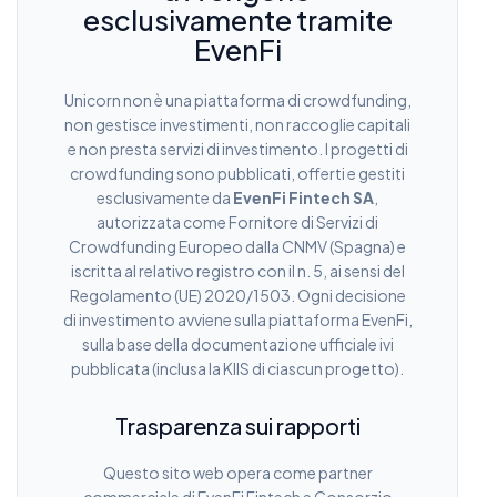
esclusivamente tramite
EvenFi
Unicorn non è una piattaforma di crowdfunding,
non gestisce investimenti, non raccoglie capitali
e non presta servizi di investimento. I progetti di
crowdfunding sono pubblicati, offerti e gestiti
esclusivamente da
EvenFi Fintech SA
,
autorizzata come Fornitore di Servizi di
Crowdfunding Europeo dalla CNMV (Spagna) e
iscritta al relativo registro con il n. 5, ai sensi del
Regolamento (UE) 2020/1503. Ogni decisione
di investimento avviene sulla piattaforma EvenFi,
sulla base della documentazione ufficiale ivi
pubblicata (inclusa la KIIS di ciascun progetto).
Trasparenza sui rapporti
Questo sito web opera come partner