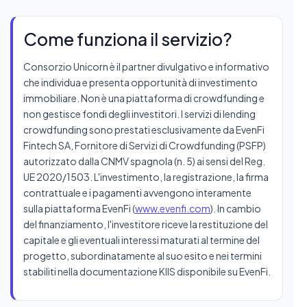
Come funziona il servizio?
Consorzio Unicorn è il partner divulgativo e informativo
che individua e presenta opportunità di investimento
immobiliare. Non è una piattaforma di crowdfunding e
non gestisce fondi degli investitori. I servizi di lending
crowdfunding sono prestati esclusivamente da EvenFi
Fintech SA, Fornitore di Servizi di Crowdfunding (PSFP)
autorizzato dalla CNMV spagnola (n. 5) ai sensi del Reg.
UE 2020/1503. L'investimento, la registrazione, la firma
contrattuale e i pagamenti avvengono interamente
sulla piattaforma EvenFi (
www.evenfi.com
). In cambio
del finanziamento, l'investitore riceve la restituzione del
capitale e gli eventuali interessi maturati al termine del
progetto, subordinatamente al suo esito e nei termini
stabiliti nella documentazione KIIS disponibile su EvenFi.