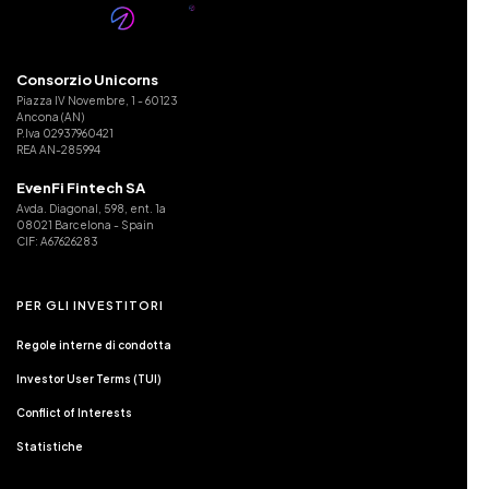
tenendo conto delle proprie conoscenze, esperienza,
situazione finanziaria e obiettivi di investimento. A tal fine,
nella documentazione inclusa nella
Piattaforma EVENFI
Consorzio Unicorns
relativa a ciascun progetto di crowdfunding è incluso un
Piazza IV Novembre, 1 - 60123
documento contenente una descrizione dei principali rischi
Ancona (AN)
P.Iva 02937960421
associati che devono essere considerati prima di investire.
REA AN-285994
EvenFi Fintech SA
Avda. Diagonal, 598, ent. 1a
08021 Barcelona - Spain
CIF: A67626283
PER GLI INVESTITORI
Regole interne di condotta
Investor User Terms (TUI)
Conflict of Interests
Statistiche